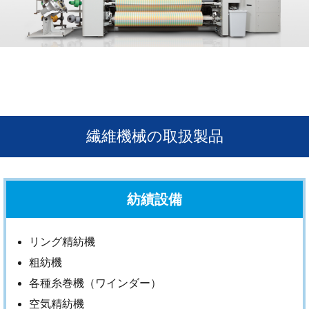
繊維機械の取扱製品
紡績設備
リング精紡機
粗紡機
各種糸巻機（ワインダー）
空気精紡機